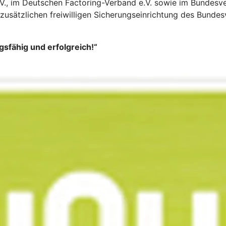
V., im Deutschen Factoring-Verband e.V. sowie im Bundesve
zusätzlichen freiwilligen Sicherungseinrichtung des Bund
gsfähig und erfolgreich!“