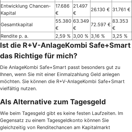
Entwicklung Chancen-
17.686
21.497
26.130 €
31.761 €
Kapital
€
€
55.380
63.349
83.353
Gesamtkapital
72.597 €
€
€
€
Rendite p. a.
2,59 %
3,00 %
3,16 %
3,25 %
Ist die R+V-AnlageKombi Safe+Smart
das Richtige für mich?
Die AnlageKombi Safe+Smart passt besonders gut zu
Ihnen, wenn Sie mit einer Einmalzahlung Geld anlegen
möchten. Sie können die R+V-AnlageKombi Safe+Smart
vielfältig nutzen.
Als Alternative zum Tagesgeld
Wie beim Tagesgeld gibt es keine festen Laufzeiten. Im
Gegensatz zu einem Tagesgeldkonto können Sie
gleichzeitig von Renditechancen am Kapitalmarkt