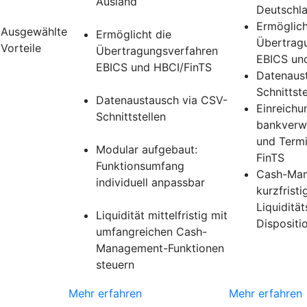
Ausland
Deutschl
Ermöglich
Ausgewählte
Ermöglicht die
Übertrag
Vorteile
Übertragungsverfahren
EBICS un
EBICS und HBCI/FinTS
Datenaus
Schnittste
Datenaustausch via CSV-
Einreichu
Schnittstellen
bankverwa
und Termi
Modular aufgebaut:
FinTS
Funktionsumfang
Cash-Man
individuell anpassbar
kurzfristi
Liquiditä
Liquidität mittelfristig mit
Dispositi
umfangreichen Cash-
Management-Funktionen
steuern
Mehr erfahren
Mehr erfahren