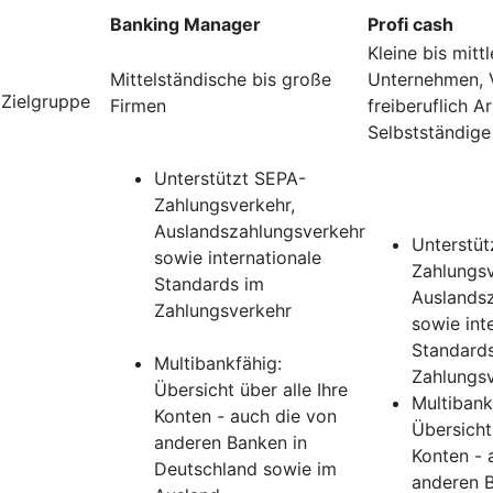
Banking Manager
Profi cash
Kleine bis mittl
Mittelständische bis große
Unternehmen, V
Zielgruppe
Firmen
freiberuflich A
Selbstständige
Unterstützt SEPA-
Zahlungsverkehr,
Auslandszahlungsverkehr
Unterstüt
sowie internationale
Zahlungsv
Standards im
Auslands
Zahlungsverkehr
sowie int
Standard
Multibankfähig:
Zahlungs
Übersicht über alle Ihre
Multibank
Konten - auch die von
Übersicht 
anderen Banken in
Konten - 
Deutschland sowie im
anderen B