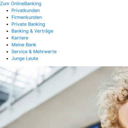
Zum OnlineBanking
Privatkunden
Firmenkunden
Private Banking
Banking & Verträge
Karriere
Meine Bank
Service & Mehrwerte
Junge Leute