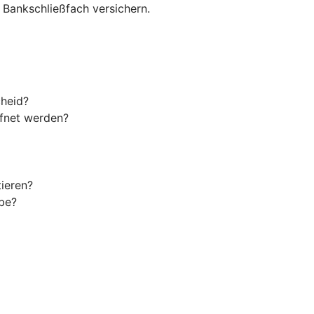
m Bankschließfach versichern.
cheid?
ffnet werden?
ieren?
be?