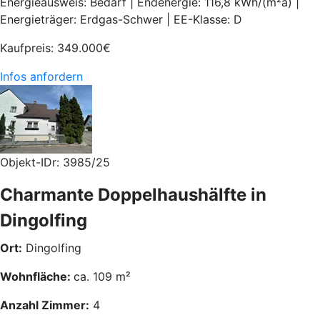
Energieausweis: Bedarf | Endenergie: 116,8 kWh/(m²a) |
Energieträger: Erdgas-Schwer | EE-Klasse: D
Kaufpreis:
349.000
€
Infos anfordern
Objekt-IDr: 3985/25
Charmante Doppelhaushälfte in
Dingolfing
Ort:
Dingolfing
Wohnfläche:
ca. 109 m²
Anzahl Zimmer:
4